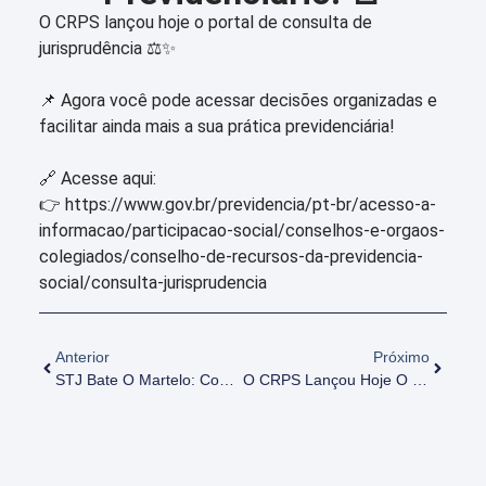
O CRPS lançou hoje o portal de consulta de
jurisprudência ⚖️✨
📌 Agora você pode acessar decisões organizadas e
facilitar ainda mais a sua prática previdenciária!
🔗 Acesse aqui:
👉 https://www.gov.br/previdencia/pt-br/acesso-a-
informacao/participacao-social/conselhos-e-orgaos-
colegiados/conselho-de-recursos-da-previdencia-
social/consulta-jurisprudencia
Anterior
Próximo
STJ Bate O Martelo: Contribuinte Individual Tem Direito A Contagem De Tempo Especial!
O CRPS Lançou Hoje O Portal De Consulta De Jurisprudência ⚖️✨